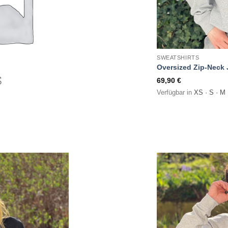
SWEATSHIRTS
Oversized Zip-Neck 
S
69,90
€
Verfügbar in
XS · S · M 