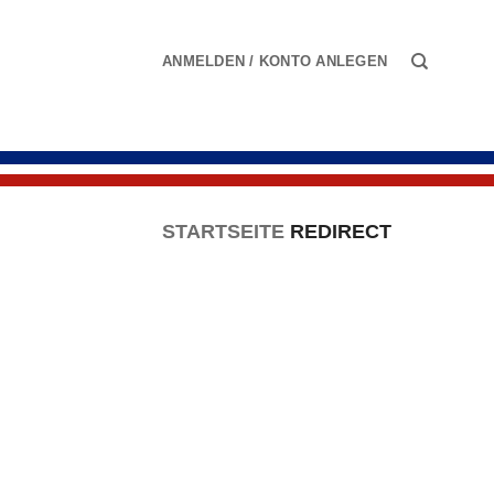
Zum
Inhalt
ANMELDEN / KONTO ANLEGEN
springen
STARTSEITE
REDIRECT