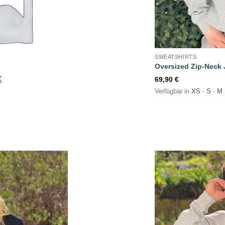
SWEATSHIRTS
Oversized Zip-Neck 
S
69,90
€
Verfügbar in
XS · S · M 