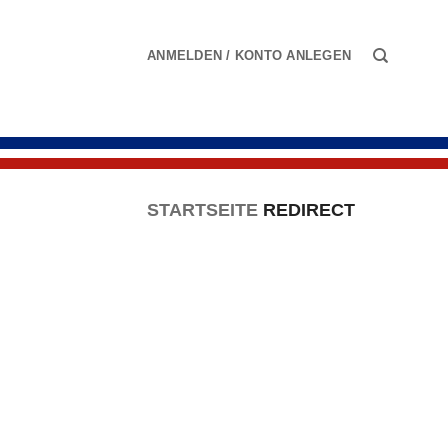
Zum
Inhalt
ANMELDEN / KONTO ANLEGEN
springen
STARTSEITE
REDIRECT