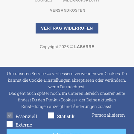
COOKIES
WIDERRUFSRECHT
VERSANDKOSTEN
VERTRAG WIDERRUFEN
Copyright 2026 ©
LASARRE
Um unseren Service zu verbessern verwenden wir Cookies. Du
kannst die Cookie-Einstellungen akzeptieren oder verändern,
wenn Du möchtest.
Das geht auch später noch: Im unteren Bereich unserer Seite
findest Du den Punkt »Cookies«, der Deine aktuellen
Einstellungen anzeigt und Änderungen zulässt.
Personalisieren
Essenziell
Statistik
Externe
Dienste