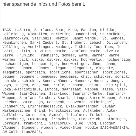
hier spannende Infos und Fotos bereit.
TAGS: LaSarre, Saarland, Saar, Mode, Fashion, Kleider,
Bekleidung, Klamotten, Marketing, Bundesland, Saarbrücken,
Saarbrooklyn, Saarlouis, Merzig, Sankt Wendel, St. Wendel,
Neunkirchen, Sankt Ingbert, St. Ingbert, Lebach, Dillingen,
Völklingen, Voelklingen, Homburg, T-Shirt, Tee, Tees, Tee-
Shirt, Shirts, T-Shirts, Marke, Saarland-Marke, Vive La
Sarre, Frühling, Fruehling, Sommer, warm, warmer, warme,
warmes, dick, dicke, dicker, dickes, hochwertig, hochwertige,
hochwertigen, hochwertiges, hochwertiger, dünn, dünne,
dünner, dünnen, dünnes, elegant, eleganter, elegante,
elegantes, sportlich, sportliche, sportlicher, sportliches,
bequem, bequemer, bequeme, bequemes, chic, schicker, schick,
schicke, schickes, Sonne, Männer, Maenner, Herren, Jungs,
Boys, Jungen, Men, Man, Kerle, Zuhause, Heimat, Heim-Spiel,
Lokal-Patriotismus, Europa, Saarstaat, Wappen, altes, Saar-
Wappen, Saar-Zeichen, Saar-Logo, Saarland-Marke, Saarland-
Wappen, Saarland-Zeichen, Saarland-Logo, Sarre-Wappen, Sarre-
Zeichen, Sarre-Logo, Geschenk, Souvenir, Mitbringsel,
Erinnerung, Erinnerungsstück, Exil-Saarländer, LaSaar,
Markenzeichen, Brand, Hoheitszeichen, Aufkleber, Auto-
Aufkleber, Gutschein, Symbol, Tricolore, Trikolore,
Luxembourg, Luxemburg, französisch, Frankreich, Lothringen,
Lorraine, frankophil, SaarLorLux, Blog, Vlog, Blogger,
Vlogger, Bloggen, vloggen, Video-Blog, Hoodie SASCHA&SASKIA,
AW-Collection25&26,