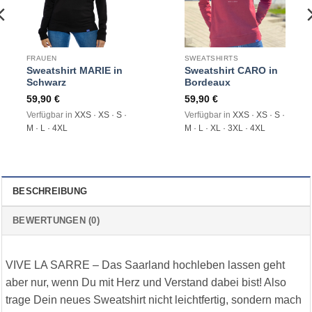
FRAUEN
SWEATSHIRTS
Sweatshirt MARIE in
Sweatshirt CARO in
Schwarz
Bordeaux
59,90
€
59,90
€
Verfügbar in
XXS · XS · S ·
Verfügbar in
XXS · XS · S ·
M · L · 4XL
M · L · XL · 3XL · 4XL
BESCHREIBUNG
BEWERTUNGEN (0)
VIVE LA SARRE – Das Saarland hochleben lassen geht
aber nur, wenn Du mit Herz und Verstand dabei bist! Also
trage Dein neues Sweatshirt nicht leichtfertig, sondern mach