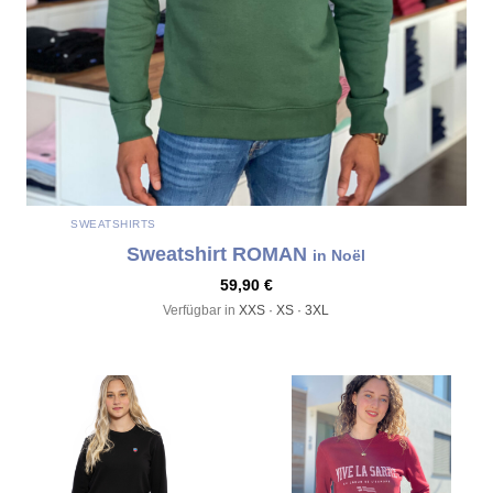
SWEATSHIRTS
Sweatshirt ROMAN
in Noël
59,90
€
Verfügbar in
XXS · XS · 3XL