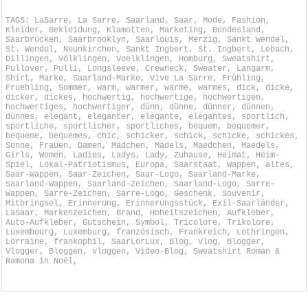
TAGS: LaSarre, La Sarre, Saarland, Saar, Mode, Fashion,
Kleider, Bekleidung, Klamotten, Marketing, Bundesland,
Saarbrücken, Saarbrooklyn, Saarlouis, Merzig, Sankt Wendel,
St. Wendel, Neunkirchen, Sankt Ingbert, St. Ingbert, Lebach,
Dillingen, Völklingen, Voelklingen, Homburg, Sweatshirt,
Pullover, Pulli, Longsleeve, Crewneck, Sweater, Langarm,
Shirt, Marke, Saarland-Marke, Vive La Sarre, Frühling,
Fruehling, Sommer, warm, warmer, warme, warmes, dick, dicke,
dicker, dickes, hochwertig, hochwertige, hochwertigen,
hochwertiges, hochwertiger, dünn, dünne, dünner, dünnen,
dünnes, elegant, eleganter, elegante, elegantes, sportlich,
sportliche, sportlicher, sportliches, bequem, bequemer,
bequeme, bequemes, chic, schicker, schick, schicke, schickes,
Sonne, Frauen, Damen, Mädchen, Mädels, Maedchen, Maedels,
Girls, Women, Ladies, Ladys, Lady, Zuhause, Heimat, Heim-
Spiel, Lokal-Patriotismus, Europa, Saarstaat, Wappen, altes,
Saar-Wappen, Saar-Zeichen, Saar-Logo, Saarland-Marke,
Saarland-Wappen, Saarland-Zeichen, Saarland-Logo, Sarre-
Wappen, Sarre-Zeichen, Sarre-Logo, Geschenk, Souvenir,
Mitbringsel, Erinnerung, Erinnerungsstück, Exil-Saarländer,
LaSaar, Markenzeichen, Brand, Hoheitszeichen, Aufkleber,
Auto-Aufkleber, Gutschein, Symbol, Tricolore, Trikolore,
Luxembourg, Luxemburg, französisch, Frankreich, Lothringen,
Lorraine, frankophil, SaarLorLux, Blog, Vlog, Blogger,
Vlogger, Bloggen, vloggen, Video-Blog, Sweatshirt Roman &
Ramona in Noël,